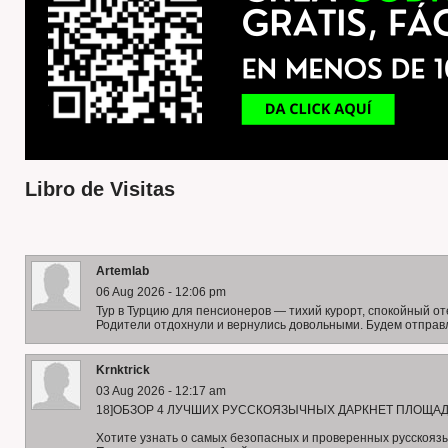
Libro de Visitas
Artemlab
06 Aug 2026 - 12:06 pm
Тур в Турцию для пенсионеров — тихий курорт, спокойный о
Родители отдохнули и вернулись довольными. Будем отправл
Krnktrick
03 Aug 2026 - 12:17 am
18]ОБЗОР 4 ЛУЧШИХ РУССКОЯЗЫЧНЫХ ДАРКНЕТ ПЛОЩАД
Хотите узнать о самых безопасных и проверенных русскояз