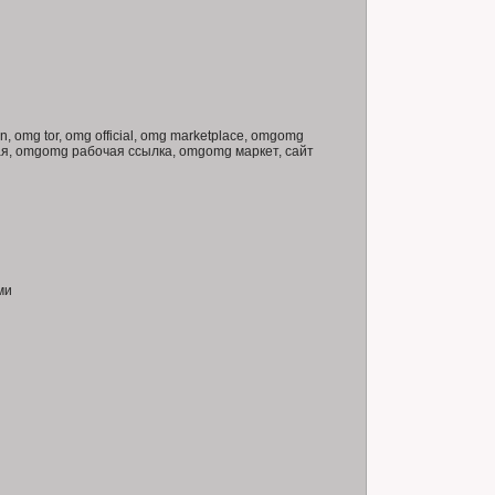
, omg tor, omg official, omg marketplace, omgomg
я, omgomg рабочая ссылка, omgomg маркет, сайт
ми