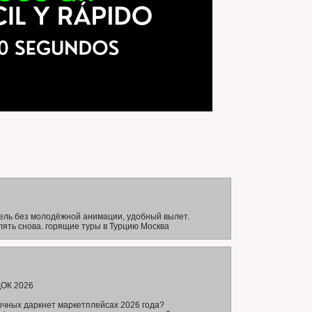
тель без молодёжной анимации, удобный вылет.
ять снова. горящие туры в Турцию Москва
ОК 2026
ычных даркнет маркетплейсах 2026 года?