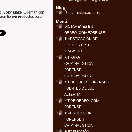
Ingresar
-
Registrarse
Blog
, Color Make. Cuentan con
Últimas publicaciones
ién tienen productos para
Menú
DICTAMENES EN
GRAFOLOGIA FORENSE
INVESTIGACIÒN DE
ACCIDENTES DE
TRÀNSITO
KIT PARA
CRIMINALISTICA,
FORENSE
CRIMINALÍSTICA
KIT DE LUCES FORENSES
FUENTES DE LUZ
ALTERNA
KIT DE GRAFOLOGÍA
FORENSE
INVESTIGACIÓN
FORENSE Y
CRIMINALISTICA
INFORMACIÓN