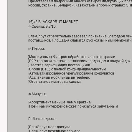
Представляем подробный анализ четырех лидирующих плат
России, Украине, Беларуси, Казахстане и прочих странах СНГ
16]#2 BLACKSPRUT MARKET
⭐ Оценка: 9.2/10
БлэкСпрут стремительно завоевал признание благодаря мг
поставщиков. Площадка славится русскоязычным комьюнити,
✅ Плюсы:
]Максимально быстрая обработка заявок в отрасли
]P2P торговая система - становись продавцом и получай дох
]Жесткая верификация поставщиков
]Bitcoin (BTC) с полной конфиденциальностью
]Автоматизированное урегулирование конфликтов
]Адаптивный мобильный интерфейс
]Отсутствие лимитов на сделки
❌ Минусы:
]Ассортимент меньше, чем у Кракена
]Новичкам интерфейс может показаться запутанным
Рабочие адреса:
]БлэкСпрут мост доступа
]БлэкСпрут резервное зеркало