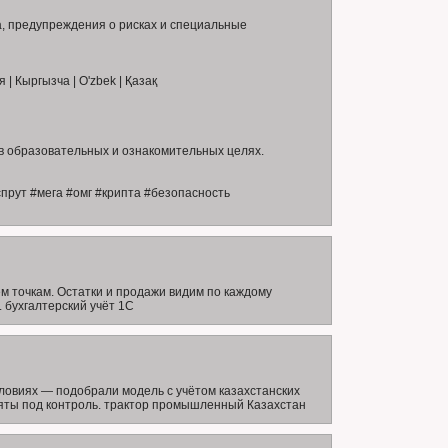
, предупреждения о рисках и специальные
я | Кыргызча | O'zbek | Қазақ
 образовательных и ознакомительных целях.
прут #мега #омг #крипта #безопасность
ем точкам. Остатки и продажи видим по каждому
. бухгалтерский учёт 1С
ловиях — подобрали модель с учётом казахстанских
зяты под контроль. трактор промышленный Казахстан