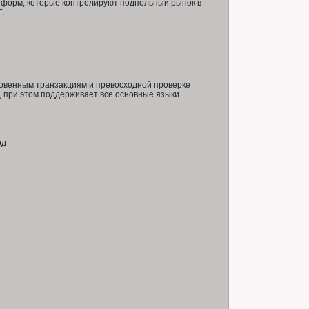
форм, которые контролируют подпольный рынок в
.
новенным транзакциям и превосходной проверке
 при этом поддерживает все основные языки.
од