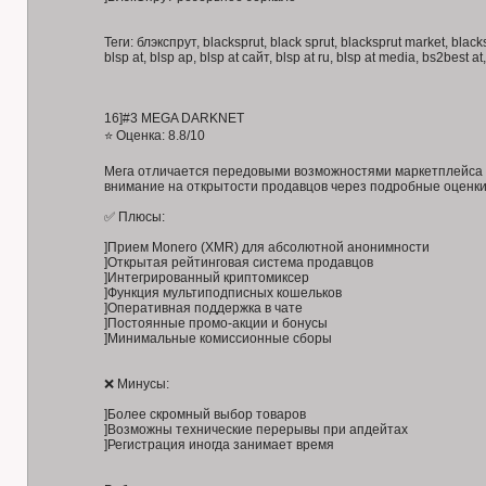
Теги: блэкспрут, blacksprut, black sprut, blacksprut market, blacksp
blsp at, blsp ap, blsp at сайт, blsp at ru, blsp at media, bs2best a
16]#3 MEGA DARKNET
⭐ Оценка: 8.8/10
Мега отличается передовыми возможностями маркетплейса 
внимание на открытости продавцов через подробные оценки
✅ Плюсы:
]Прием Monero (XMR) для абсолютной анонимности
]Открытая рейтинговая система продавцов
]Интегрированный криптомиксер
]Функция мультиподписных кошельков
]Оперативная поддержка в чате
]Постоянные промо-акции и бонусы
]Минимальные комиссионные сборы
❌ Минусы:
]Более скромный выбор товаров
]Возможны технические перерывы при апдейтах
]Регистрация иногда занимает время