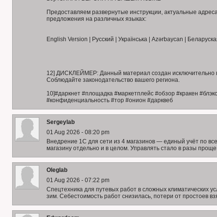
Предоставляем развернутые инструкции, актуальные адреса
предложения на различных языках:
English Version | Русский | Українська | Azərbaycan | Беларуска
12] ДИСКЛЕЙМЕР: Данный материал создан исключительно в
Соблюдайте законодательство вашего региона.
10]#даркнет #площадка #маркетплейс #обзор #кракен #блэкс
#конфиденциальность #тор #онион #дарквеб
Sergeylab
01 Aug 2026 - 08:20 pm
Внедрение 1С для сети из 4 магазинов — единый учёт по вс
магазину отдельно и в целом. Управлять стало в разы проще
Oleglab
01 Aug 2026 - 07:22 pm
Спецтехника для путевых работ в сложных климатических ус
зим. Себестоимость работ снизилась, потери от простоев в