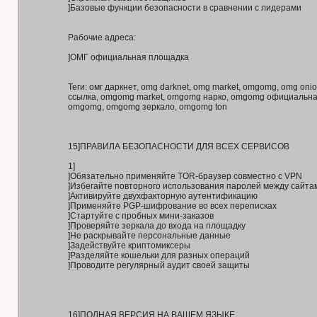
]Базовые функции безопасности в сравнении с лидерами
Рабочие адреса:
]ОМГ официальная площадка
Теги: омг даркнет, omg darknet, omg market, omgomg, omg onion
ссылка, omgomg market, omgomg нарко, omgomg официальна
omgomg, omgomg зеркало, omgomg ton
15]ПРАВИЛА БЕЗОПАСНОСТИ ДЛЯ ВСЕХ СЕРВИСОВ
1]
]Обязательно применяйте TOR-браузер совместно с VPN
]Избегайте повторного использования паролей между сайта
]Активируйте двухфакторную аутентификацию
]Применяйте PGP-шифрование во всех переписках
]Стартуйте с пробных мини-заказов
]Проверяйте зеркала до входа на площадку
]Не раскрывайте персональные данные
]Задействуйте криптомиксеры
]Разделяйте кошельки для разных операций
]Проводите регулярный аудит своей защиты
16]ПОЛНАЯ ВЕРСИЯ НА ВАШЕМ ЯЗЫКЕ