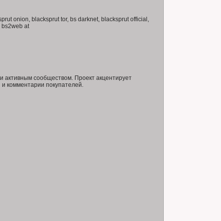
rut onion, blacksprut tor, bs darknet, blacksprut official,
t, bs2web at
и активным сообществом. Проект акцентирует
 и комментарии покупателей.