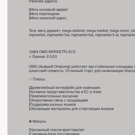
Рабочие адреса:
]Мега основной маркет
]Мега переходник
]Мега запасной адрес
Теги: мега даркнет, mega darknet, mega market, mega onion, meg
mgmarket, mgmarket 5at, mgmarket 6at, mgmarket 6 at, mgmarket
16]#4 OMG MARKETPLACE
⭐ Оценка: 8.5/10
OMG (бывший Omgomg) работает как стабильная площадка с
азиатский сегменты. Отличный старт для начинающих благо
✅ Плюсы:
]Дружелюбный интерфейс для новеньких
]Активное представительство в ЕС и Азии
]Привлекательные расценки
]Оперативная связь с продавцами
]Поддержка разных языков
]Обучающие материалы для стартующих юзеров
❌ Минусы:
]Урезанный список криптовалют
]Скромная база поставщиков