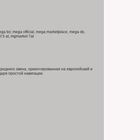
a tor, mega official, mega marketplace, mega sb,
 5 at, mgmarket 7at
реднего звена, ориентированная на европейский и
даря простой навигации.