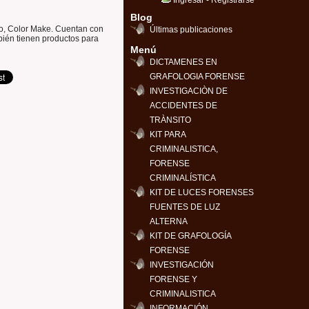
Ingresar
-
Registrarse
Blog
, Color Make. Cuentan con
Últimas publicaciones
ién tienen productos para
Menú
DICTAMENES EN
GRAFOLOGIA FORENSE
INVESTIGACIÒN DE
ACCIDENTES DE
TRÀNSITO
KIT PARA
CRIMINALISTICA,
FORENSE
CRIMINALÍSTICA
KIT DE LUCES FORENSES
FUENTES DE LUZ
ALTERNA
KIT DE GRAFOLOGÍA
FORENSE
INVESTIGACIÓN
FORENSE Y
CRIMINALISTICA
INFORMACIÓN