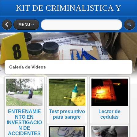
KIT DE CRIMINALISTICA Y
FORENSE
MENU
Galería de Videos
ENTRENAMIE
Test presuntivo
Lector de
NTO EN
para sangre
cedulas
INVESTIGACIO
N DE
ACCIDENTES